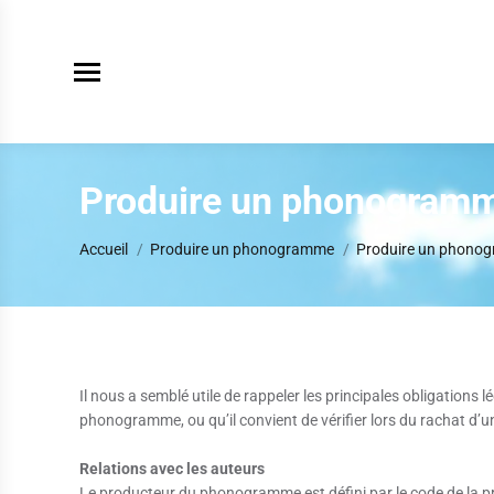
Produire un phonogramme
Vous êtes ici :
Accueil
Produire un phonogramme
Produire un phonog
Il nous a semblé utile de rappeler les principales obligations l
phonogramme, ou qu’il convient de vérifier lors du rachat d’
Relations avec les auteurs
Le producteur du phonogramme est défini par le code de la pro