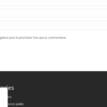
ateur pour la prochaine fois que je commenterai.
ories
publics
 de service public