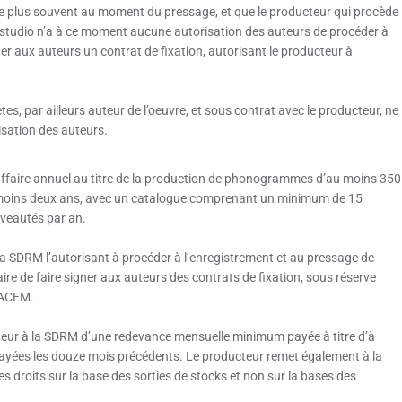
it le plus souvent au moment du pressage, et que le producteur qui procède
 studio n’a à ce moment aucune autorisation des auteurs de procéder à
ner aux auteurs un contrat de fixation, autorisant le producteur à
ètes, par ailleurs auteur de l’oeuvre, et sous contrat avec le producteur, ne
isation des auteurs.
d’affaire annuel au titre de la production de phonogrammes d’au moins 350
u moins deux ans, avec un catalogue comprenant un minimum de 15
uveautés par an.
la SDRM l’autorisant à procéder à l’enregistrement et au pressage de
ire de faire signer aux auteurs des contrats de fixation, sous réserve
 SACEM.
cteur à la SDRM d’une redevance mensuelle minimum payée à titre d’à
payées les douze mois précédents. Le producteur remet également à la
 droits sur la base des sorties de stocks et non sur la bases des