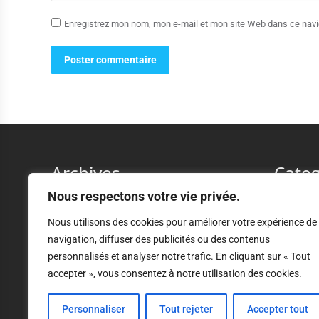
Enregistrez mon nom, mon e-mail et mon site Web dans ce navig
Poster commentaire
Archives
Categ
Nous respectons votre vie privée.
décembre 2023
Commande 
Nous utilisons des cookies pour améliorer votre expérience de
Délégation
navigation, diffuser des publicités ou des contenus
Déposer v
personnalisés et analyser notre trafic. En cliquant sur « Tout
Produire 
accepter », vous consentez à notre utilisation des cookies.
Recours au
d'Usage (
Personnaliser
Tout rejeter
Accepter tout