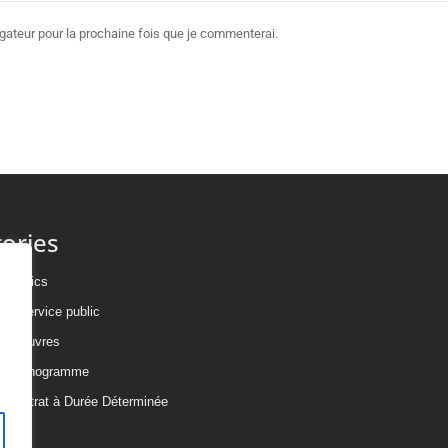
ateur pour la prochaine fois que je commenterai.
ories
publics
 de service public
os oeuvres
un phonogramme
 Contrat à Durée Déterminée
CDDU)