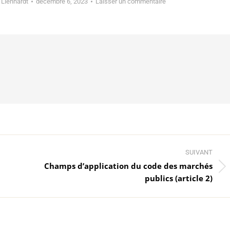
 Lienhardt
décembre 6, 2023
Laisser un commentaire
SUIVANT
Champs d’application du code des marchés
Article
publics (article 2)
suivant
: