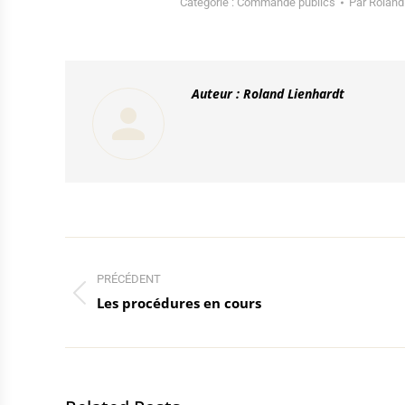
Catégorie :
Commande publics
Par
Roland
Auteur :
Roland Lienhardt
Navigation
article
PRÉCÉDENT
Article
Les procédures en cours
précédent
: